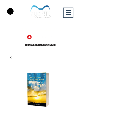
Das Kissen für Brillenträger
-
EXKLUSIV BEI UNS
Gratis Versand