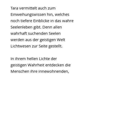
Tara vermittelt auch zum
Einweihungswissen hin, welches
noch tiefere Einblicke in das wahre
Seelenleben gibt. Denn allen
wahrhaft suchenden Seelen
werden aus der geistigen Welt
Lichtwesen zur Seite gestellt.
In ihrem hellen Lichte der
geistigen Wahrheit entdecken die
Menschen ihre innewohnenden,
oftmals schlummernden
Fähigkeiten der informellen
Hellsicht. Euer Leben wird
erfolgreicher und zielstrebiger.
Die Geistigen Gesetze sind keine
von Menschen geschaffenen
Gesetze, sondern sie drücken die